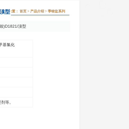
/溴型
当前位置：
首页
>
产品介绍
> 季铵盐系列
D1821/溴型
甲基氯化
凝剂等。